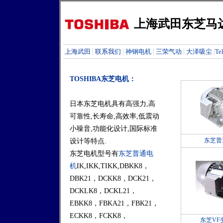
上海武田东芝马
|
|
|
|
|
上海武田
联系我们
神钢电机
三荣气动
大泽吸尘
Te
TOSHIBA东芝电机：
日本东芝电机具有高强力,高
可靠性,长寿命,高效率,低震动
小噪音,功能化设计,国际标准
东芝普
设计等特点.
东芝电机型号有
东芝普通电
机
IK,IKK,TIKK,DBKK8，
DBK21，DCKK8，DCK21，
DCKLK8，DCKL21，
EBKK8，FBKA21，FBK21，
ECKK8，FCKK8，
东芝VF