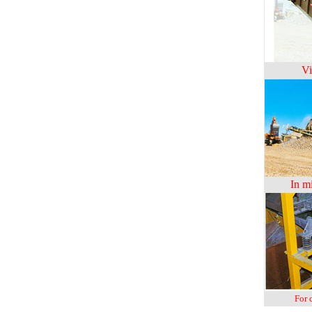
Vi
In
mi
For 